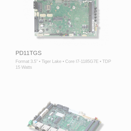
PD11TGS
Format 3.5"
•
Tiger Lake
•
Core I7-1185G7E
•
TDP
15 Watts