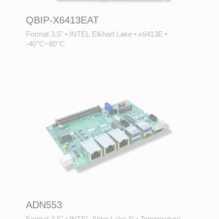
QBIP-X6413EAT
Format 3.5"
•
INTEL Elkhart Lake
•
x6413E
•
-40°C~80°C
ADN553
Format 3.5"
•
INTEL Alder Lake-N
•
Temperature