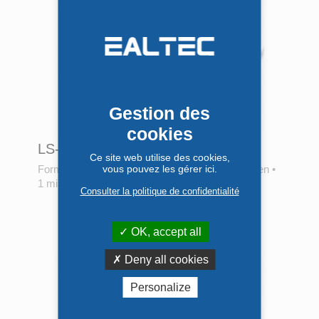
Votre demande de retour a bien été
prise en compte
Nous avons généré un bon de retour. Il
Gestion des
vous a été adressé par email.
cookies
Merci de bien vouloir vérifier votre boite
LS-37L
mail.
Ce site web utilise des cookies,
Format 3.5"
•
INTEL Coffee Lake
vous pouvez les gérer ici.
•
INTEL 8th Gen
•
1 miniPCIe
TÉLÉCHARGER LE BON DE
Consulter la politique de confidentialité
RETOUR
OK, accept all
TERMINÉ
Deny all cookies
Personalize