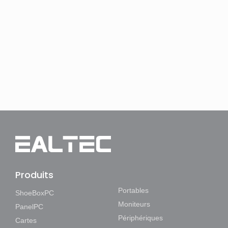
Produits
Portables
ShoeBoxPC
Moniteurs
PanelPC
Périphériques
Cartes