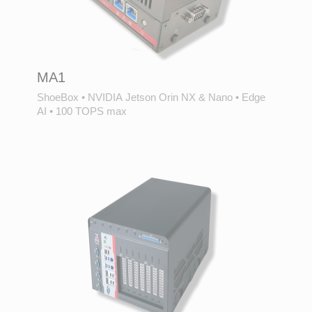
MA1
ShoeBox
•
NVIDIA Jetson Orin NX & Nano
•
Edge
AI
•
100 TOPS max