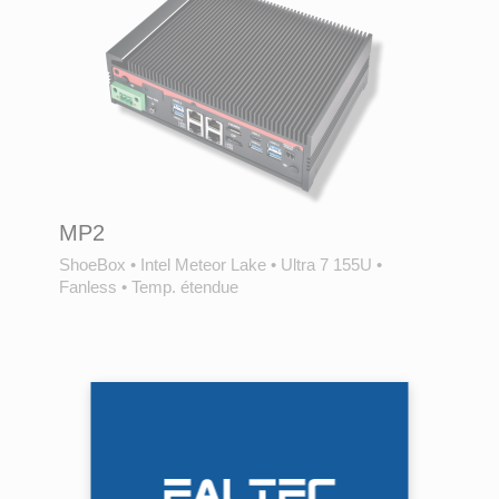
MP2
ShoeBox
•
Intel Meteor Lake
•
Ultra 7 155U
•
Fanless
•
Temp. étendue