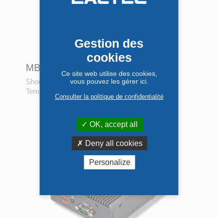
Votre demande de retour a bien été
prise en compte
Nous avons généré un bon de retour. Il
Gestion des
vous a été adressé par email.
cookies
Merci de bien vouloir vérifier votre boite
MB2
mail.
Ce site web utilise des cookies,
ShoeBoxPC
•
vous pouvez les gérer ici.
Intel Alder Lake
•
Core I3-N305
•
Temp. étendue
TÉLÉCHARGER LE BON DE
Consulter la politique de confidentialité
RETOUR
OK, accept all
TERMINÉ
Deny all cookies
Personalize