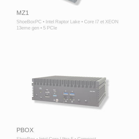
MZ1
ShoeBoxPC
•
Intel Raptor Lake
•
Core I7 et XEON
13eme gen
•
5 PCIe
PBOX
ShoeBox
•
Intel Core Ultra 5
•
Compact