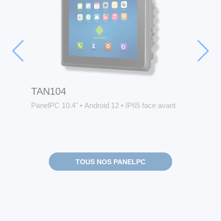
TAN104
TA1
nt
PanelPC 10.4"
•
Android 12
•
IP65 face avant
Pane
méta
TOUS NOS PANELPC