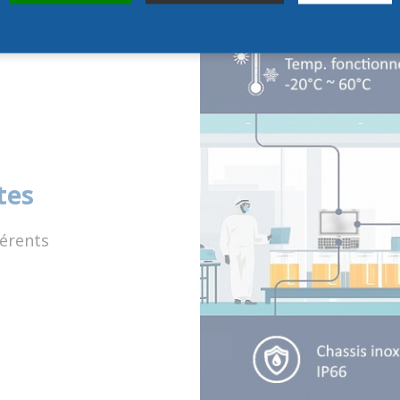
tes
érents