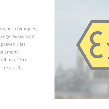
 usines chimiques,
s dangereuses sont
prévenir les
dialement
eil peut être
s explosifs