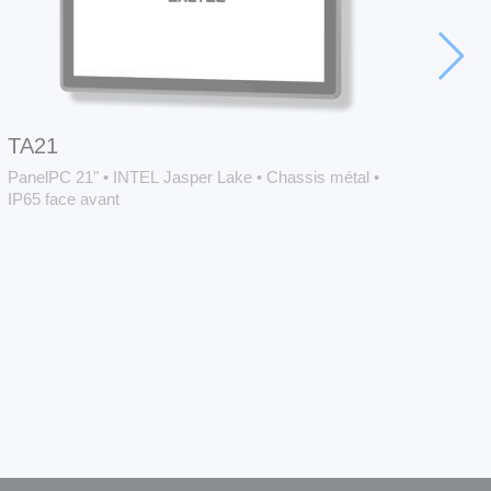
TA21
TA
PanelPC 21"
•
INTEL Jasper Lake
•
Chassis métal
•
Pan
IP65 face avant