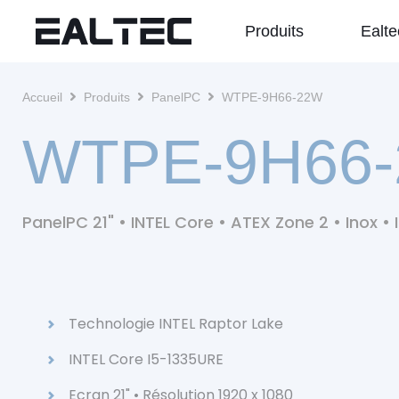
Produits
Ealte
Fil
Accueil
Produits
PanelPC
WTPE-9H66-22W
d'Ariane
WTPE-9H66
PanelPC 21"
•
INTEL Core
•
ATEX Zone 2
•
Inox
•
Technologie INTEL Raptor Lake
INTEL Core I5-1335URE
Ecran 21" • Résolution 1920 x 1080