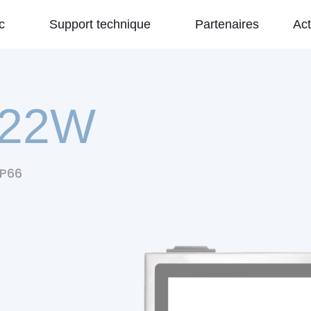
c
Support technique
Partenaires
Act
-22W
IP66