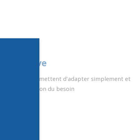
e évolutive
M12 et M16 permettent d'adapter simplement et
il.
blage en fonction du besoin