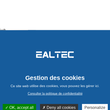
Connectiqu
Votre demande de retour a bien été prise en compte
Des connecteurs 
us avons généré un bon de retour. Il vous a été adressé par ema
Merci de bien vouloir vérifier votre boite mail.
efficacement le ca
Gestion des cookies
TÉLÉCHARGER LE BON
Ce site web utilise des cookies, vous pouvez les gérer ici.
DE RETOUR
Consulter la politique de confidentialité
TERMINÉ
OK, accept all
Deny all cookies
Personalize