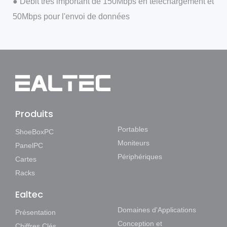
● Débit très important de 150Mbps en téléchargement et
50Mbps pour l'envoi de données
Produits
Portables
ShoeBoxPC
Moniteurs
PanelPC
Périphériques
Cartes
Racks
Ealtec
Domaines d'Applications
Présentation
Conception et
Chiffres Clés