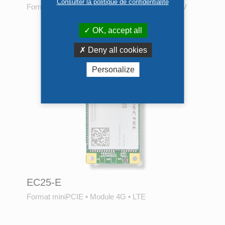
TÉLÉCHARGER LE BON DE
Consulter la politique de confidentialité
Format miniPCIE
•
2 Ethernet Gbe
•
Intel 82583V
RETOUR
OK, accept all
TERMINÉ
Deny all cookies
Personalize
EC25-E
Format miniPCIE
•
Module 4G
•
LTE